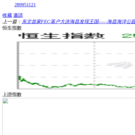
289951121
收藏
邀請
上一篇：
东北首家FEC落户大连海昌发现王国——海昌海洋公园再创
恒生指數
上證指數