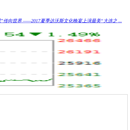
传向世界 ——2017夏季达沃斯文化晚宴上演最美“大连之 ...