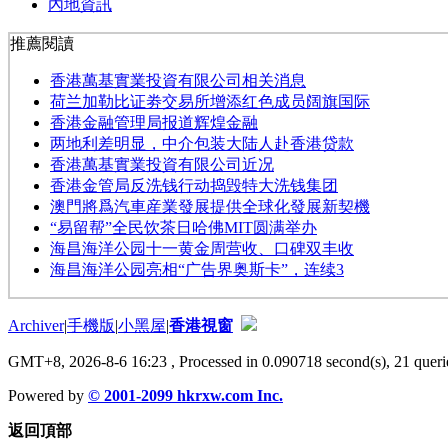
內地資訊
推薦閱讀
香港萬基實業投資有限公司相关消息
荷兰加勒比证劵交易所增添红色成员阔旗国际
香港金融管理局报道辉煌金融
两地利差明显，中介包装大陆人赴香港贷款
香港萬基實業投資有限公司近况
香港金管局反洗钱行动捣毁特大洗钱集团
澳門將爲汽車産業發展提供全球化發展新契機
“易留帮”全民饮茶日哈佛MIT圆满举办
海昌海洋公园十一黄金周营收、口碑双丰收
海昌海洋公园亮相“广告界奥斯卡”，连续3
Archiver
|
手機版
|
小黑屋
|
香港視窗
GMT+8, 2026-8-6 16:23
, Processed in 0.090718 second(s), 21 querie
Powered by
© 2001-2099
hkrxw.com Inc.
返回頂部