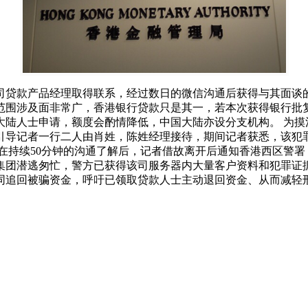
司贷款产品经理取得联系，经过数日的微信沟通后获得与其面谈
围涉及面非常广，香港银行贷款只是其一，若本次获得银行批复
大陆人士申请，额度会酌情降低，中国大陆亦设分支机构。 为摸
引导记者一行二人由肖姓，陈姓经理接待，期间记者获悉，该犯
在持续50分钟的沟通了解后，记者借故离开后通知香港西区警
团潜逃匆忙，警方已获得该司服务器内大量客户资料和犯罪证据，
同追回被骗资金，呼吁已领取贷款人士主动退回资金、从而减轻