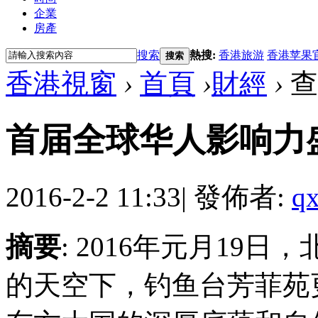
企業
房產
搜索
熱搜:
香港旅游
香港苹果
搜索
香港視窗
›
首頁
›
財經
›
查
首届全球华人影响力
2016-2-2 11:33
|
發佈者:
qx
摘要
: 2016年元月19
的天空下，钓鱼台芳菲苑