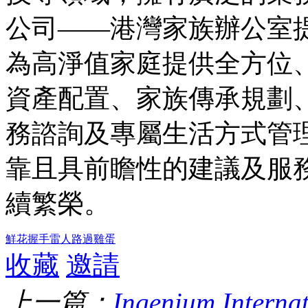
公司——港灣家族辦公室
為高淨值家庭提供全方位
資產配置、家族傳承規劃
務諮詢及專屬生活方式管
靠且具前瞻性的建議及服
續繁榮。
鮮花
握手
雷人
路過
雞蛋
收藏
邀請
上一篇：
Ingenium In