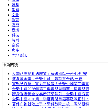
娛樂
消費
文化
教育
澳門
臺灣
科技
時尚
企業
房產
內地資訊
推薦閱讀
反套路布局礼遇赛道：薇诺娜以一份七夕“安
​盛夏黃金季，金榮中國「暑期黃金熱 一夏
實盤見真章，實力定輸贏！金榮中國第二季實
金榮中國2026年第二季實盤爭霸賽：從實盤競
躋身香港黃金交易所頭部陣列：金榮中國夯實
金榮中國2026第二季度實盤爭霸賽激戰正酣：
著件白袍就敢上手？牙科醜聞之後，呢間眼科