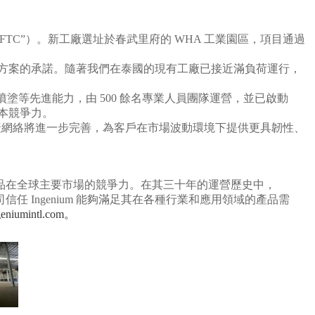
國第二家製造工廠（“FTC”）。新工廠選址於春武里府的 WHA 工業園區，項目通過
本地化解決方案的承諾。隨著我們在泰國的現有工廠已接近滿負荷運行，
等先進能力，由 500 餘名專業人員團隊運營，並已啟動
成本競爭力。
泰國的生產網絡將進一步完善，為客戶在市場波動環境下提供更具韌性、
產品在全球主要市場的競爭力。在其三十年的運營歷史中，
任 Ingenium 能夠滿足其在各種行業和應用領域的產品需
geniumintl.com。