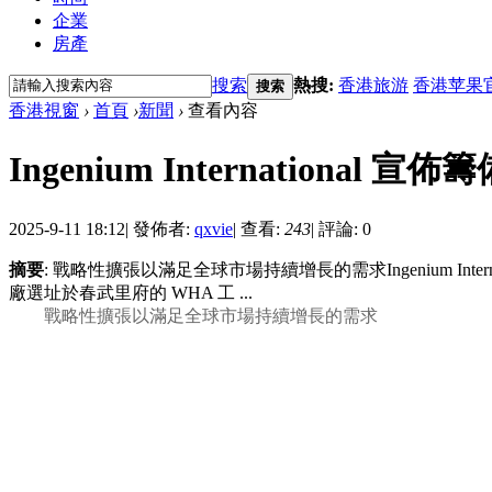
企業
房產
搜索
熱搜:
香港旅游
香港苹果
搜索
香港視窗
›
首頁
›
新聞
›
查看內容
Ingenium Internationa
2025-9-11 18:12
|
發佈者:
qxvie
|
查看:
243
|
評論: 0
摘要
: 戰略性擴張以滿足全球市場持續增長的需求Ingenium Internat
廠選址於春武里府的 WHA 工 ...
戰略性擴張以滿足全球市場持續增長的需求