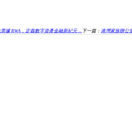
先票據 RWA，定義數字資產金融新紀元 ...
下一篇：
港灣家族辦公室