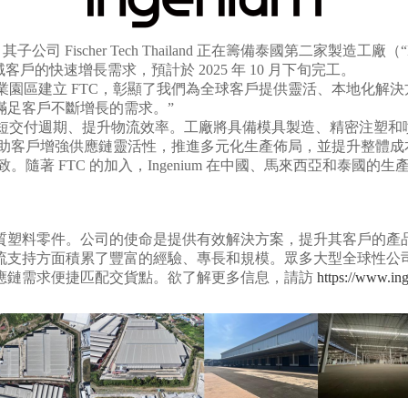
nium”）宣佈，其子公司 Fischer Tech Thailand 正在籌備泰
戶的快速增長需求，預計於 2025 年 10 月下旬完工。
“在 WHA 工業園區建立 FTC，彰顯了我們為全球客戶提供靈活、
滿足客戶不斷增長的需求。”
短交付週期、提升物流效率。工廠將具備模具製造、精密注塑和噴塗
運營還將幫助客戶增強供應鏈靈活性，推進多元化生產佈局，並提升整體
一致。隨著 FTC 的加入，Ingenium 在中國、馬來西亞和
的高品質塑料零件。公司的使命是提供有效解決方案，提升其客戶的
物流支持方面積累了豐富的經驗、專長和規模。眾多大型全球性公司信
應鏈需求便捷匹配交貨點。欲了解更多信息，請訪
https://www.in