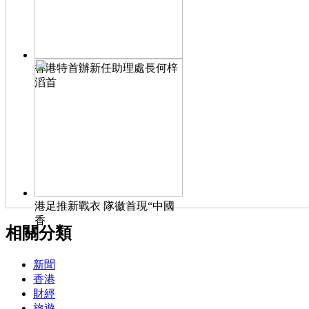
香港特首辦新任助理處長何梓
滔首
港足推新戰衣 隊徽首現“中國
香
相關分類
新聞
香港
財經
旅遊