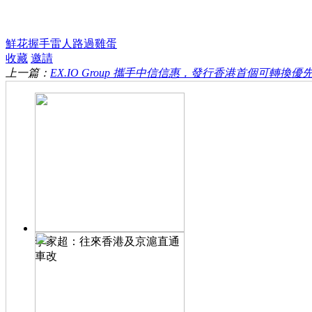
鮮花
握手
雷人
路過
雞蛋
收藏
邀請
上一篇：
EX.IO Group 攜手中信信惠，發行香港首個可轉換優
李家超：往來香港及京滬直通
車改