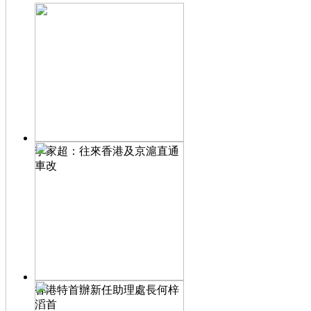
李家超：往來香港及京滬直通
車改
香港特首辦新任助理處長何梓
滔首