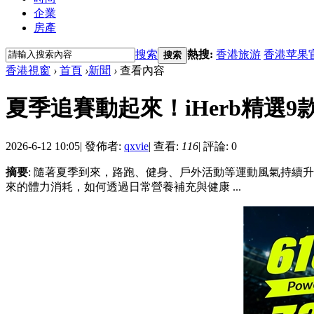
企業
房產
搜索
熱搜:
香港旅游
香港苹果
搜索
香港視窗
›
首頁
›
新聞
›
查看內容
夏季追賽動起來！iHerb精選9
2026-6-12 10:05
|
發佈者:
qxvie
|
查看:
116
|
評論: 0
摘要
: 隨著夏季到來，路跑、健身、戶外活動等運動風氣持
來的體力消耗，如何透過日常營養補充與健康 ...