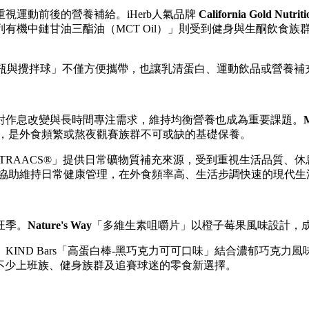
視運動前後的營養補給。iHerb人氣品牌
California Gold Nutriti
有機中鏈甘油三酯油（MCT Oil）」則受到健身與生酮飲食
s「攪拌瓶與攪拌球」不僅方便攜帶，也讓乳清蛋白、運動飲品或營
對作息改變與長時間專注需求，維持均衡營養也成為重要課題。
M
康，是外食頻繁或熬夜觀賽族群不可或缺的基礎保養。
TRAACS®」提供日常礦物質補充來源，受到重視生活品質、休息品質與規律
，協助維持日常健康管理，在外食頻率高、生活步調快速的現代
旺季。
Nature's Way
「多維生素咀嚼片」以橙子莓果風味設計，
IND Bars「高蛋白棒-黑巧克力可可口味」結合濃郁巧克
成為不少上班族、健身族群及追賽球迷的零食新選擇。