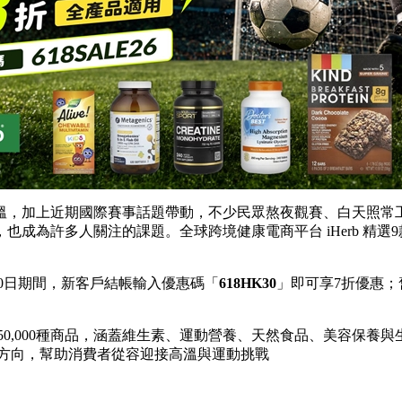
溫，加上近期國際賽事話題帶動，不少民眾熬夜觀賽、白天照常
成為許多人關注的課題。全球跨境健康電商平台 iHerb 精
月20日期間，新客戶結帳輸入優惠碼「
618HK30
」即可享7折優惠；
過50,000種商品，涵蓋維生素、運動營養、天然食品、美容保養
給方向，幫助消費者從容迎接高溫與運動挑戰