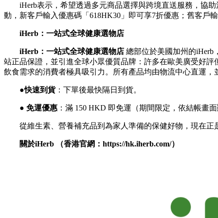
iHerb表示，希望透過多元商品選擇與跨境直送服務，協
動，新客戶輸入優惠碼「618HK30」即可享7折優惠；舊客戶
iHerb：一站式全球健康選物店
iHerb：一站式全球健康選物店
總部位於美國加州的iHer
站正品保證，並引進全球小眾優質品牌：許多在歐美廣受好評但尚未引
飲食需求的消費者極具吸引力。所有產品均由物流中心直運，
●
快速到貨
：下單後最快隔日到貨。
●
免運優惠
：滿 150 HKD 即免運（期間限定，依結帳畫
從維生素、營養補充品到為家人準備的保健好物，現在正是
關於iHerb
（香港官網：
https://hk.iherb.com/
）