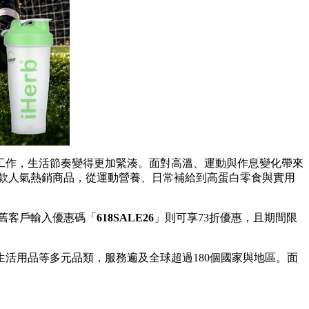
工作，生活節奏變得更加緊湊。面對高溫、運動與作息變化帶來
選9款人氣熱銷商品，從運動營養、日常補給到高蛋白零食與實用
舊客戶輸入優惠碼「
618SALE26
」則可享73折優惠，且期間限
與生活用品等多元品類，服務遍及全球超過180個國家與地區。面