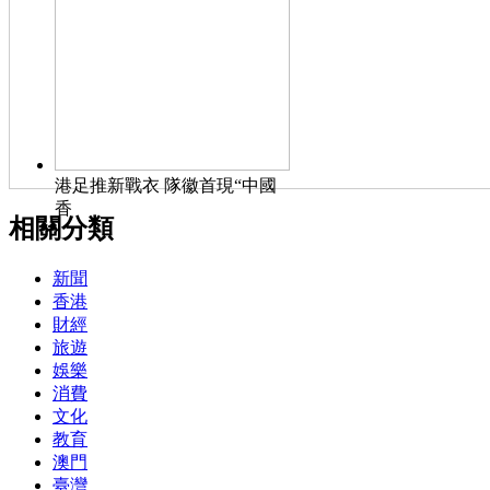
港足推新戰衣 隊徽首現“中國
香
相關分類
新聞
香港
財經
旅遊
娛樂
消費
文化
教育
澳門
臺灣