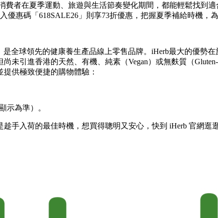
助消費者在夏季運動、旅遊與生活節奏變化期間，都能輕鬆找到適合
輸入優惠碼「618SALE26」則享73折優惠，把握夏季補給時機
b，是全球領先的健康養生產品線上零售品牌。iHerb最大的優
進香港的天然、有機、純素（Vegan）或無麩質（Gluten-Fr
並提供極致便捷的購物體驗：
面顯示為準）。
趁手入荷的最佳時機，想買得聰明又安心，快到 iHerb 官網