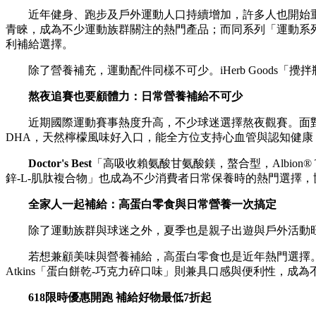
近年健身、跑步及戶外運動人口持續增加，許多人也開始重
青睞，成為不少運動族群關注的熱門產品；而同系列「運動系列
利補給選擇。
除了營養補充，運動配件同樣不可少。iHerb Good
熬夜追賽也要顧體力：日常營養補給不可少
近期國際運動賽事熱度升高，不少球迷選擇熬夜觀賽。面
DHA，天然檸檬風味好入口，能全方位支持心血管與認知健
Doctor's Best
「高吸收賴氨酸甘氨酸鎂，螯合型，Albion® 
鋅-L-肌肽複合物」也成為不少消費者日常保養時的熱門選擇
全家人一起補給：高蛋白零食與日常營養一次搞定
除了運動族群與球迷之外，夏季也是親子出遊與戶外活動
若想兼顧美味與營養補給，高蛋白零食也是近年熱門選擇。K
Atkins「蛋白餅乾-巧克力碎口味」則兼具口感與便利性，
618限時優惠開跑 補給好物最低7折起