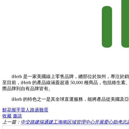
iHerb 是一家美國線上零售品牌，總部位於加州，專
至目前，iHerb 的產品線涵蓋超過 50,000 種商品，包
際品牌到自有品牌皆有。
iHerb 的特色之一是其全球直運服務，能將產品從美國
鮮花
握手
雷人
路過
雞蛋
收藏
邀請
上一篇：
中交路建瑞通建工海南区域管理中心开展爱心助考志愿服