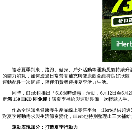
隨著夏季到來，路跑、健身、戶外活動等運動風氣持續升
的體力消耗，如何透過日常營養補充與健康飲食維持良好狀態，也
運動配件一次網羅，陪伴消費者迎接夏季活力生活。
同時，iHerb也推出「618限時優惠」活動，6月12日至6
定
滿 150 HKD 即免運
！讓夏季補給與運動裝備一次輕鬆入手。
作為全球知名健康養生產品線上零售平台，iHerb提供超
對夏季運動需求與生活節奏變化，iHerb也特別整理出三大補
運動表現加分：打造夏季行動力