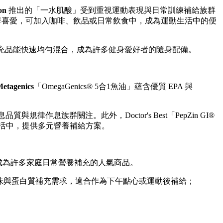
on
推出的「一水肌酸」受到重視運動表現與日常訓練補給族群
族群喜愛，可加入咖啡、飲品或日常飲食中，成為運動生活中的便
養補充品能快速均勻混合，成為許多健身愛好者的隨身配備。
etagenics
「OmegaGenics® 5合1魚油」蘊含優質 EPA 與
作息族群關注。此外，Doctor's Best「PepZin GI®
生活中，提供多元營養補給方案。
成為許多家庭日常營養補充的人氣商品。
力風味與蛋白質補充需求，適合作為下午點心或運動後補給；