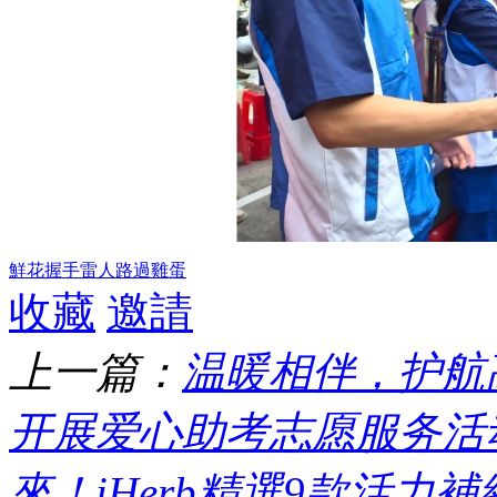
鮮花
握手
雷人
路過
雞蛋
收藏
邀請
上一篇：
温暖相伴，护航
开展爱心助考志愿服务活动 
來！iHerb精選9款活