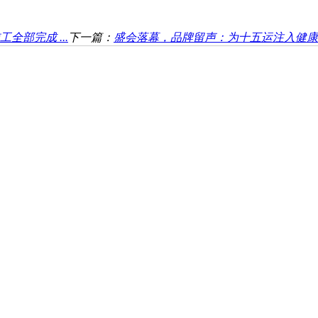
部完成 ...
下一篇：
盛会落幕，品牌留声：为十五运注入健康活