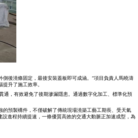
外側後澆條固定，最後安裝蓋板即可成涵。”項目負責人馬曉濤
大幅提升了施工效率。
直貫通，有效避免了後期滲漏隱患。通過數字化加工、標準化預
性強的預製構件，不僅破解了傳統現場澆築工藝工期長、受天氣
建設進程持續提速，一條優質高效的交通大動脈正加速成型，為