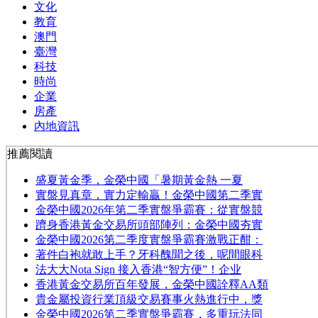
文化
教育
澳門
臺灣
科技
時尚
企業
房產
內地資訊
推薦閱讀
​盛夏黃金季，金榮中國「暑期黃金熱 一夏
實盤見真章，實力定輸贏！金榮中國第二季實
金榮中國2026年第二季實盤爭霸賽：從實盤競
躋身香港黃金交易所頭部陣列：金榮中國夯實
金榮中國2026第二季度實盤爭霸賽激戰正酣：
著件白袍就敢上手？牙科醜聞之後，呢間眼科
法大大Nota Sign 接入香港“智方便”！企业
香港黃金交易所百年發展，金榮中國詮釋AA類
貴金屬投資行業頂級交易賽事火熱進行中，獎
金榮中國2026第二季實盤爭霸賽，多重玩法同