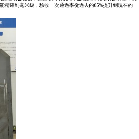
能精確到毫米級，驗收一次通過率從過去的85%提升到現在的