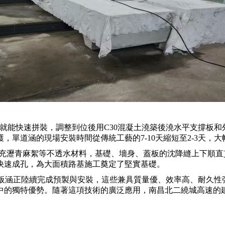
就能快速拼裝，調整到位後用C30混凝土澆築後澆水平支撐板和
單道涵的現場安裝時間從傳統工藝的7-10天縮短至2-3天，
填充瀝青麻絮等不透水材料，基礎、墻身、蓋板的沈降縫上下順
快速成孔，為大面積路基施工奠定了堅實基礎。
蓋板涵正陸續完成預製與安裝，這些兼具質量優、效率高、耐久
中的獨特優勢。隨著這項技術的廣泛應用，南昌北二繞城高速的