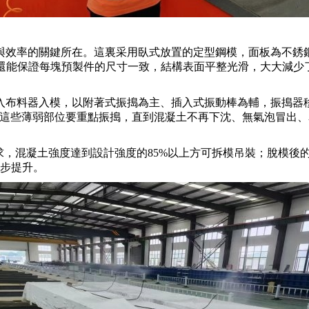
與效率的關鍵所在。這裏采用臥式放置的定型鋼模，面板為不銹
，還能保證每塊預製件的尺寸一致，結構表面平整光滑，大大減少
。
布料器入模，以附著式振搗為主、插入式振動棒為輔，振搗器移動距
角這些薄弱部位要重點振搗，直到混凝土不再下沈、無氣泡冒出
求，混凝土強度達到設計強度的85%以上方可拆模吊裝；脫模後
穩步提升。