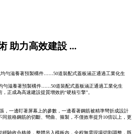
助力高效建設 ...
統均勻滋養著預製構件……50道裝配式蓋板涵正通過工業化生
均勻滋養著預製構件……50道裝配式蓋板涵正通過工業化生
，正成為高速建設提質增效的“硬核引擎”。
老張，一邊盯著屏幕上的參數，一邊看著鋼筋被精準彎折成設計
同規格鋼筋的切斷、彎曲、箍製，不僅效率提升10倍以上，更
架經驗收合格後，整體吊入模板內，全程無需現場切割調整，既