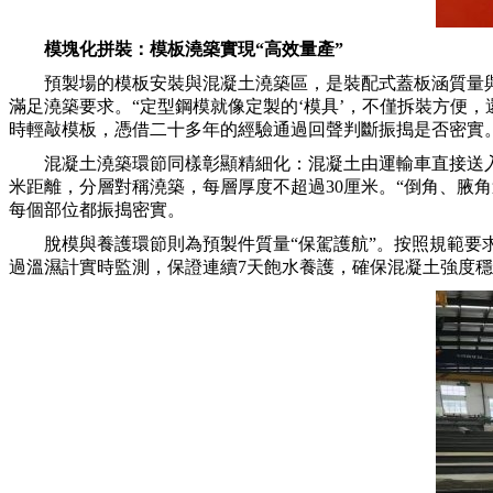
模塊化拼裝：模板澆築實現“高效量產”
預製場的模板安裝與混凝土澆築區，是裝配式蓋板涵質量
滿足澆築要求。“定型鋼模就像定製的‘模具’，不僅拆裝方便
時輕敲模板，憑借二十多年的經驗通過回聲判斷振搗是否密實
混凝土澆築環節同樣彰顯精細化：混凝土由運輸車直接送入
米距離，分層對稱澆築，每層厚度不超過30厘米。“倒角、腋
每個部位都振搗密實。
脫模與養護環節則為預製件質量“保駕護航”。按照規範要
過溫濕計實時監測，保證連續7天飽水養護，確保混凝土強度