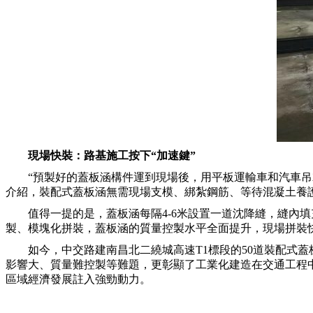
現場快裝：路基施工按下“加速鍵”
“預製好的蓋板涵構件運到現場後，用平板運輸車和汽車吊
介紹，裝配式蓋板涵無需現場支模、綁紮鋼筋、等待混凝土養護，
值得一提的是，蓋板涵每隔4-6米設置一道沈降縫，縫內
製、模塊化拼裝，蓋板涵的質量控製水平全面提升，現場拼裝
如今，中交路建南昌北二繞城高速T1標段的50道裝配式
影響大、質量難控製等難題，更彰顯了工業化建造在交通工程
區域經濟發展註入強勁動力。