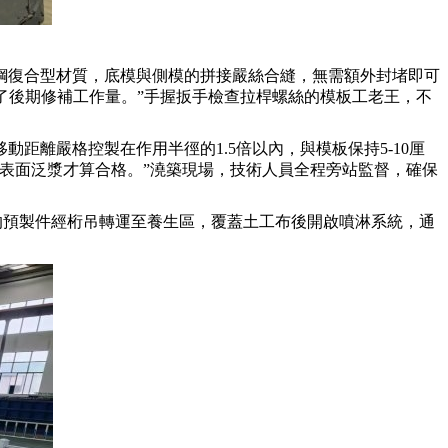
鋼復合型材質，底模與側模的拼接嚴絲合縫，無需額外封堵即可
了後期修補工作量。”手握扳手檢查拉桿螺絲的模板工老王，不
離嚴格控製在作用半徑的1.5倍以內，與模板保持5-10厘
、表面泛漿才算合格。”澆築現場，技術人員全程旁站監督，確保
的預製件經桁吊轉運至養生區，覆蓋土工布後開啟噴淋系統，通