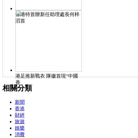
香港特首辦新任助理處長何梓
滔首
港足推新戰衣 隊徽首現“中國
香
相關分類
新聞
香港
財經
旅遊
娛樂
消費