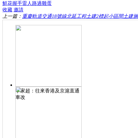
鮮花
握手
雷人
路過
雞蛋
收藏
邀請
上一篇：
重慶軌道交通18號線北延工程土建2標起小區間土建施工全
李家超：往來香港及京滬直通
車改