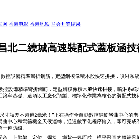
官网
香港电影
香港地铁
马会开奖结果
昌北二繞城高速裝配式蓋板涵技術 
自動數控設備精準彎折鋼筋，定型鋼模像積木般快速拼接，噴淋系
數控設備精準彎折鋼筋，定型鋼模像積木般快速拼接，噴淋系統
工築牢基礎。這項以工廠化預製、標準化作業為核心的裝配式技術
尺寸誤差不超過2毫米！”正在操作全自動數控鋼筋彎曲中心的
彎曲中心和彎箍機全天候運轉，通過數字化程序輸入，即可完成不
第一道防線。
配合，上胎架、定位、焊接、綁紮一氣呵成。橫平豎直的鋼筋骨