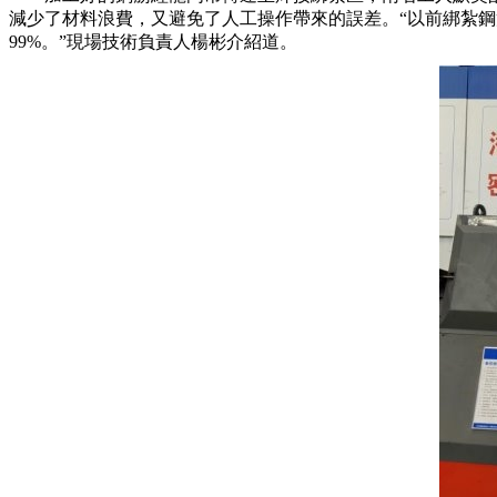
減少了材料浪費，又避免了人工操作帶來的誤差。“以前綁紮鋼
99%。”現場技術負責人楊彬介紹道。