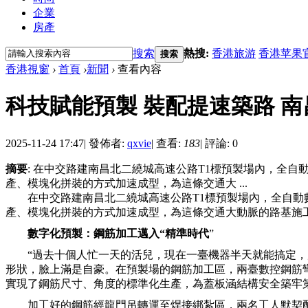
企業
房產
搜索
熱搜:
香港旅游
香港苹果
搜索
香港視窗
›
首頁
›
新聞
›
查看內容
科技賦能預製 裝配提速築路 南
2025-11-24 17:47
|
發佈者:
qxvie
|
查看:
183
|
評論: 0
摘要
: 在中交路建南昌北二繞城高速公路T1標預製場內，全
產、模塊化拼裝的方式加速成型，為這條交通大 ...
在中交路建南昌北二繞城高速公路T1標預製場內，全自動
產、模塊化拼裝的方式加速成型，為這條交通大動脈的路基施
數字化預製：鋼筋加工邁入“精準時代
”
“過去十個人忙一天的活兒，現在一臺機器半天就能搞定，
形狀，臉上滿是自豪。在預製場的鋼筋加工區，兩臺數控鋼筋
實現了鋼筋尺寸、角度的標準化生產，為蓋板涵結構安全築牢
加工好的鋼筋經龍門吊轉運至焊接綁紮區，兩名工人默契