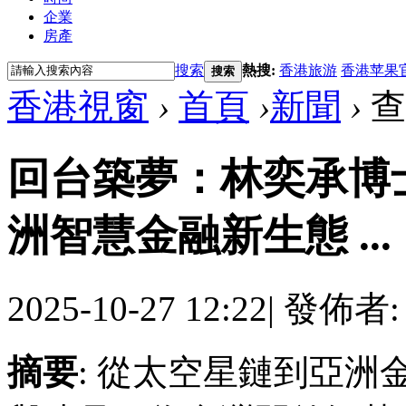
企業
房產
搜索
熱搜:
香港旅游
香港苹果
搜索
香港視窗
›
首頁
›
新聞
›
查
回台築夢：林奕承博士
洲智慧金融新生態 ...
2025-10-27 12:22
|
發佈者
摘要
: 從太空星鏈到亞