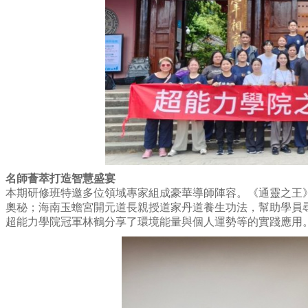
名師薈萃打造智慧盛宴
本期研修班特邀多位領域專家組成豪華導師陣容。《通靈之王
奧秘；海南玉蟾宮開元道長親授道家丹道養生功法，幫助學員
超能力學院冠軍林鶴分享了環境能量與個人運勢等的實踐應用