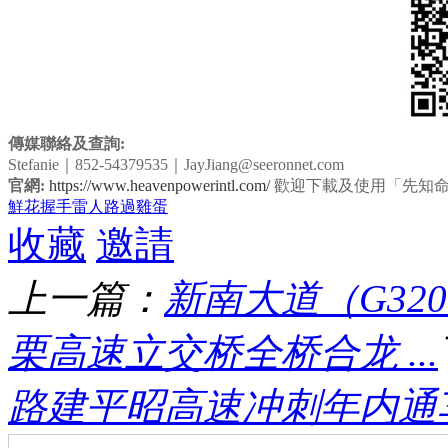
傳媒聯絡及查詢:
Stefanie｜852-54379535｜JayJiang@seeronnet.com
官網:
https://www.heavenpowerintl.com/
歡迎下載及使用「先知
鮮花
握手
雷人
路過
雞蛋
收藏
邀請
上一篇：
​新南大道（G3
栗高速立交桥全桥合龙 ...
路建平昭高速冲刺年内通