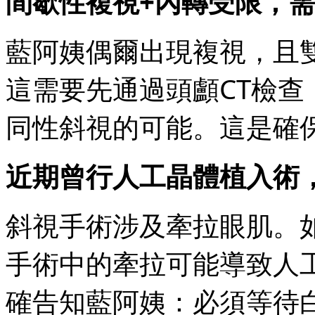
間歇性複視+內轉受限，
藍阿姨偶爾出現複視，且
這需要先通過頭顱CT檢
同性斜視的可能。這是確
近期曾行人工晶體植入術
斜視手術涉及牽拉眼肌。
手術中的牽拉可能導致人
確告知藍阿姨：必須等待