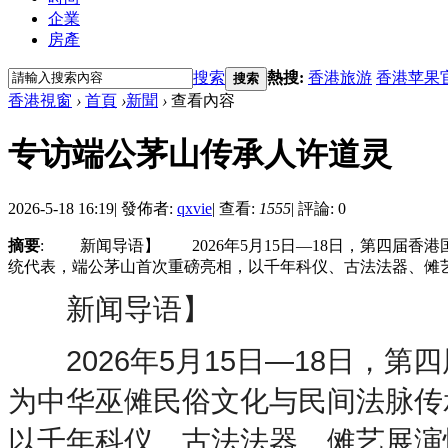
企業
房產
搜索
熱搜:
香港旅游
香港苹果
搜索
香港視窗
›
首頁
›
新聞
›
查看內容
专访端公茅山传承人许道灵
2026-5-18 16:19
|
發佈者:
qxvie
|
查看:
1555
|
評論: 0
摘要
: 新闻导语】 2026年5月15日—18日，第四届
统代表，端公茅山首次重磅亮相，以千年科仪、古法法器、傩艺展
新闻导语】
2026年5月15日—18日，第
为中华巫傩民俗文化与民间法脉传
以千年科仪、古法法器、傩艺展演