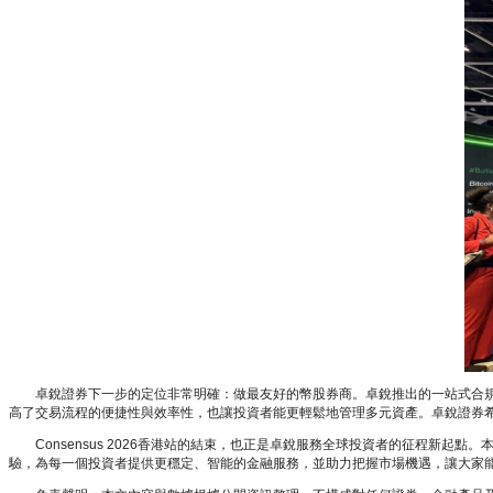
卓銳證券下一步的定位非常明確：做最友好的幣股券商。卓銳推出的一站式合規幣
高了交易流程的便捷性與效率性，也讓投資者能更輕鬆地管理多元資產。卓銳證券希
Consensus 2026香港站的結束，也正是卓銳服務全球投資者的征程新起
驗，為每一個投資者提供更穩定、智能的金融服務，並助力把握市場機遇，讓大家