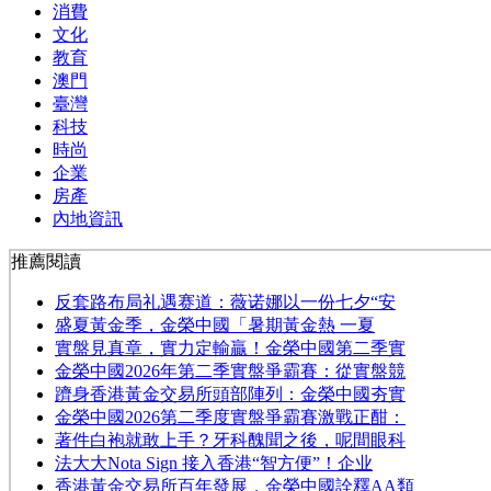
消費
文化
教育
澳門
臺灣
科技
時尚
企業
房產
內地資訊
推薦閱讀
反套路布局礼遇赛道：薇诺娜以一份七夕“安
​盛夏黃金季，金榮中國「暑期黃金熱 一夏
實盤見真章，實力定輸贏！金榮中國第二季實
金榮中國2026年第二季實盤爭霸賽：從實盤競
躋身香港黃金交易所頭部陣列：金榮中國夯實
金榮中國2026第二季度實盤爭霸賽激戰正酣：
著件白袍就敢上手？牙科醜聞之後，呢間眼科
法大大Nota Sign 接入香港“智方便”！企业
香港黃金交易所百年發展，金榮中國詮釋AA類