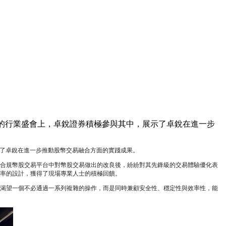
英人才的行業盛會上，卓銳證券積極參與其中，展示了卓銳在進一步
展示了卓銳在進一步推動股幣交易融合方面的實踐成果。
合規幣股交易平台中對幣股交易做出的改良後，紛紛對其先鋒級的交易體驗優化表
率的設計，獲得了現場專業人士的積極回饋。
渴望一個不必通過一系列複雜的操作，而是同時兼顧安全性、穩定性與效率性，能