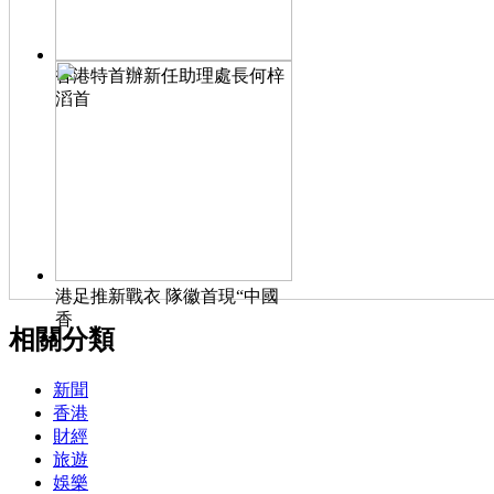
香港特首辦新任助理處長何梓
滔首
港足推新戰衣 隊徽首現“中國
香
相關分類
新聞
香港
財經
旅遊
娛樂