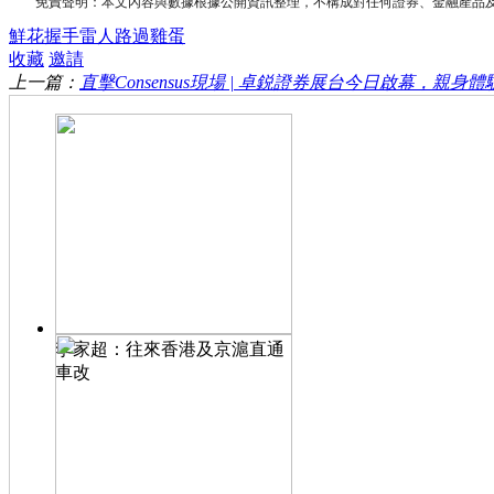
免責聲明：本文內容與數據根據公開資訊整理，不構成對任何證券、金融產品及
鮮花
握手
雷人
路過
雞蛋
收藏
邀請
上一篇：
直擊Consensus現場 | 卓鋭證券展台今日啟幕，親身體
李家超：往來香港及京滬直通
車改