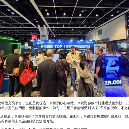
股交易平台，也正是實現這一目標的核心載體。卓銳證券致力於通過技術創新，以自
望以更低的門檻、更順暢的操作，讓每一位用戶都能感受到“友好”帶來的便利，不必
點。本次參展，卓銳收穫到了許多寶貴的交流經驗。在未來，卓銳證券將繼續打磨產品
能親身參與未來金融科技的無限可能。