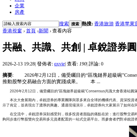
企業
房產
搜索
熱搜:
香港旅游
香港苹果
搜索
香港視窗
›
首頁
›
新聞
›
查看內容
共融、共識、共創 | 卓銳證券圓滿收
2026-2-13 19:28
|
發佈者:
qxvie
|
查看:
190
|
評論: 0
摘要
: 2026年2月12日，備受矚目的“區塊鏈界超級碗”C
推動股幣交易融合方面的實踐成果。 本 ...
2026年2月12日，備受矚目的“區塊鏈界超級碗”Consensus共識大會
本次大會展期內，卓銳證券的專業團隊與眾多來自全球的機構代表、資深投資者及
示了肯定，並表現出了濃厚的興趣。通過現場演示，卓銳證券向大家展示了如何在
在交流中，卓銳證券深刻感受到，很多投資者面臨的痛點在於：進行股幣交易時需
夠同步進行幣股雙向交易和多元資產配置的一站式交易平台。而參會者們對卓銳證券