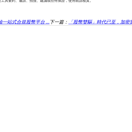
工具要約、邀請、招攬、建議或任何保證，使用前請核實。
驗一站式合規股幣平台 ...
下一篇：
「股幣雙驅」時代已至，加密貨