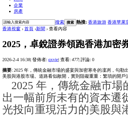
企業
房產
搜索
熱搜:
香港旅游
香港苹果
搜索
香港視窗
›
首頁
›
新聞
›
查看內容
2025，卓銳證券領跑香港加密
2026-2-4 16:38
|
發佈者:
qxvie
|
查看:
477
|
評論: 0
摘要
: 2025 年，傳統金融市場的盛宴與加密寒冬的凜冽，
美股與港股市場。道路看似敞開，實則阻礙重重：繁瑣的開戶流程
2025 年，傳統金融
出一幅前所未有的資本遷
光投向重現活力的美股與