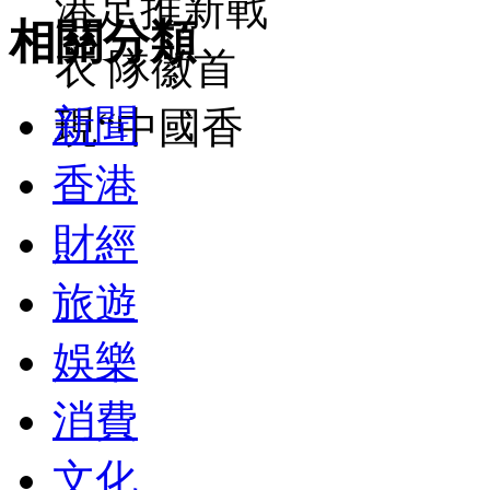
港足推新戰
相關分類
衣 隊徽首
新聞
現“中國香
香港
財經
旅遊
娛樂
消費
文化