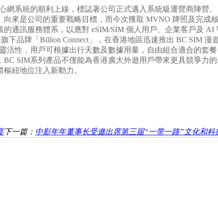
核心網系統的順利上線，標誌著公司正式邁入系統級運營商陣營
向來是公司的重要戰略目標，而今次獲取 MVNO 牌照及完成
訊服務體系，以應對 eSIM/SIM 個人用戶、企業客戶及 A
品牌「Billion Connect」，在香港地區迅速推出 BC 
其高度的靈活性，用戶可根據出行天數及數據用量，自由組合適合的
BC SIM系列產品不僅能為香港廣大外遊用戶帶來更具競爭力
際樞紐地位注入新動力。
宴
下一篇：
中影年年董事长受邀出席第三届“一带一路”文化和科技