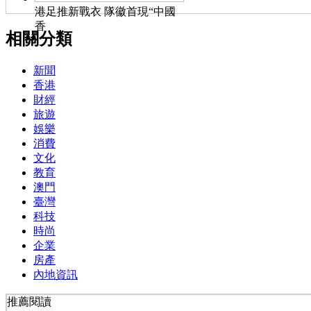
港足推新戰衣 隊徽首現“中國
香
相關分類
新聞
香港
財經
旅遊
娛樂
消費
文化
教育
澳門
臺灣
科技
時尚
企業
房產
內地資訊
推薦閱讀