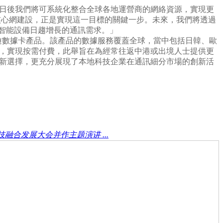
。日後我們將可系統化整合全球各地運營商的網絡資源，實現更
核心網建設，正是實現這一目標的關鍵一步。未來，我們將透過
I 智能設備日趨增長的通訊需求。」
SIM 漫遊數據卡產品。該產品的數據服務覆蓋全球，當中包括日韓、歐
套餐，實現按需付費，此舉旨在為經常往返中港或出境人士提供更
的新選擇，更充分展現了本地科技企業在通訊細分市場的創新活
融合发展大会并作主题演讲 ...