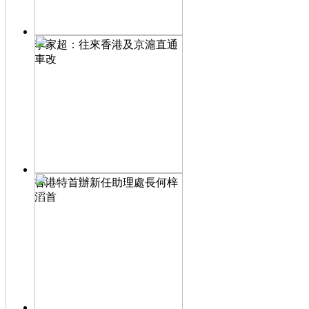
李家超：往來香港及京滬直通
車改
香港特首辦新任助理處長何梓
滔首