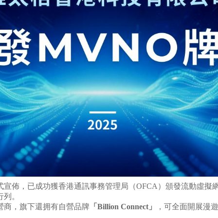
佈，已成功獲香港通訊事務管理局（OFCA）頒發流動虛擬網絡營
行列。
營商，旗下還拥有自營品牌
「Billion Connect」
，可全面開展漫