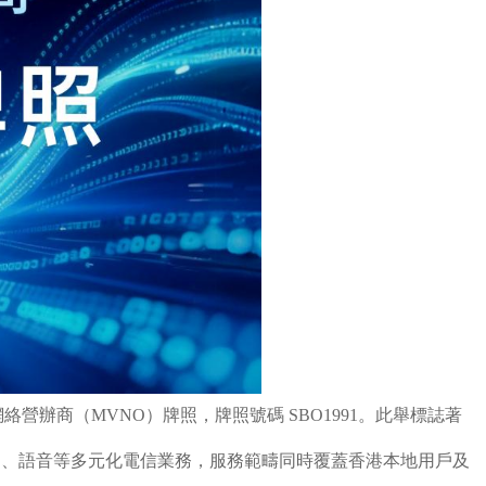
辦商（MVNO）牌照，牌照號碼 SBO1991。此舉標誌著
遊、語音等多元化電信業務，服務範疇同時覆蓋香港本地用戶及