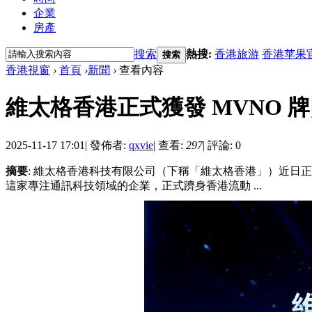
企業
房產
搜索
熱搜:
香港旅游
香港苹果
搜索
香港視窗
›
首頁
›
新聞
›
查看內容
維太格香港正式獲發 MVNO 牌照
2025-11-17 17:01
|
發佈者:
qxvie
|
查看:
297
|
評論: 0
摘要
: 維太格香港科技有限公司（下稱「維太格香港」）近日正
這家專注通訊科技領域的企業，正式躋身香港流動 ...