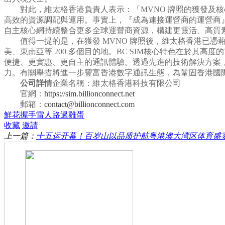
對此，維太格香港負責人表示：「MVNO 牌照的獲發及
高效的資源調配與運用。事實上，『成為連接運營商的運營商』
自主核心網持續整合更多全球運營商資源，構建更靈活、高質素的通
值得一提的是，在獲發 MVNO 牌照後，維太格香港已憑藉旗下
美、東南亞等 200 多個目的地。BC SIM核心特色在於
便捷、更實惠、更自主的通訊體驗。透過先進的技術解決方案，
力。有關舉措將進一步豐富香港數字通訊生態，為鞏固香港國
公司詳情
企業名稱：維太格香港科技有限公司
官網：
https://sim.billionconnect.net
郵箱：
contact@billionconnect.com
鮮花
握手
雷人
路過
雞蛋
收藏
邀請
上一篇：
​十五运开幕！百岁山以品质护航粤港澳大湾区体育盛