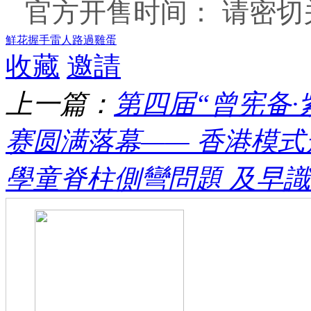
官方开售时间： 请密
鮮花
握手
雷人
路過
雞蛋
收藏
邀請
上一篇：
第四届“曾宪备
赛圆满落幕—— 香港模式走
學童脊柱側彎問題 及早