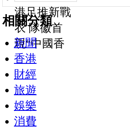
港足推新戰
相關分類
衣 隊徽首
新聞
現“中國香
香港
財經
旅遊
娛樂
消費