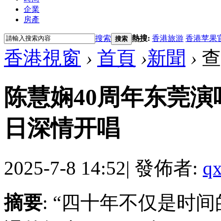
企業
房產
搜索
熱搜:
香港旅游
香港苹果
搜索
香港視窗
›
首頁
›
新聞
›
查
陈慧娴40周年东莞演唱
日深情开唱
2025-7-8 14:52
|
發佈者:
qx
摘要
: “四十年不仅是时