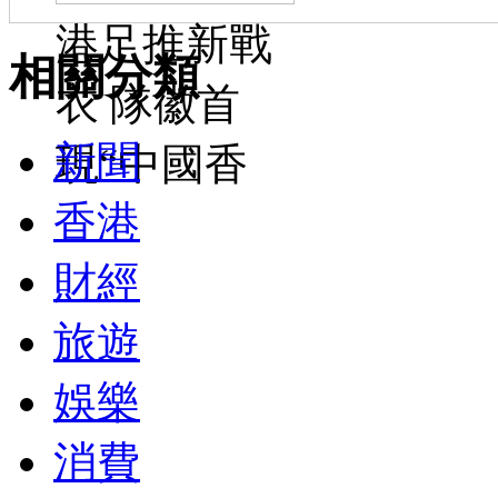
港足推新戰
相關分類
衣 隊徽首
新聞
現“中國香
香港
財經
旅遊
娛樂
消費