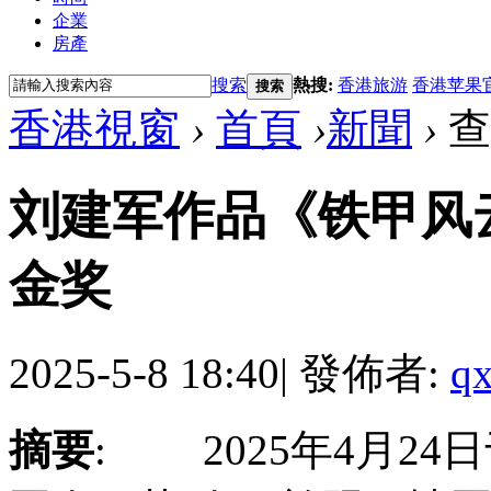
企業
房產
搜索
熱搜:
香港旅游
香港苹果
搜索
香港視窗
›
首頁
›
新聞
›
查
刘建军作品《铁甲风云
金奖
2025-5-8 18:40
|
發佈者:
qx
摘要
: 2025年4月24