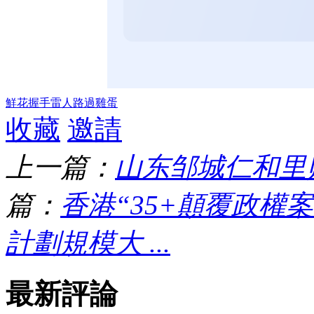
鮮花
握手
雷人
路過
雞蛋
收藏
邀請
上一篇：
山东邹城仁和里
篇：
香港“35+顛覆政權
計劃規模大 ...
最新評論