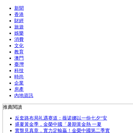
新聞
香港
財經
旅遊
娛樂
消費
文化
教育
澳門
臺灣
科技
時尚
企業
房產
內地資訊
推薦閱讀
反套路布局礼遇赛道：薇诺娜以一份七夕“安
​盛夏黃金季，金榮中國「暑期黃金熱 一夏
實盤見真章，實力定輸贏！金榮中國第二季實