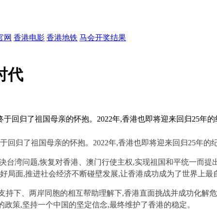
官网
香港电影
香港地铁
马会开奖结果
时代
,香港终于回归了祖国母亲的怀抱。2022年,香港也即将迎来回归2
终于回归了祖国母亲的怀抱。2
022
年,香港也即将迎来回归2
5
年的
决台湾问题,恢复对香港、澳门行使主权,实现祖国和平统一而
良好局面,推进社会经济不断碰壁发展,让香港成功成为了世界上
支持下、两岸同胞的相互帮助理解下,香港直面挑战并成功化解危
的政策,坚持一个中国的坚定信念,最终维护了香港的稳定。