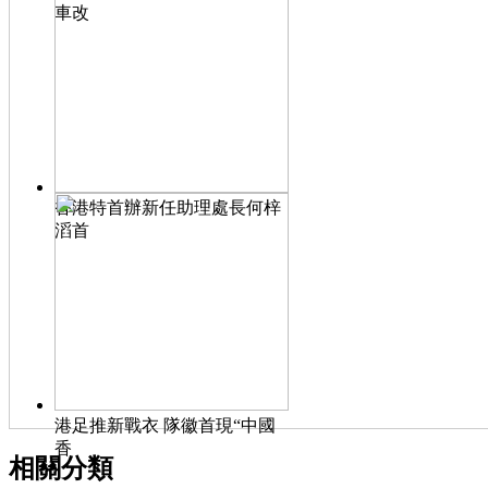
車改
香港特首辦新任助理處長何梓
滔首
港足推新戰衣 隊徽首現“中國
香
相關分類