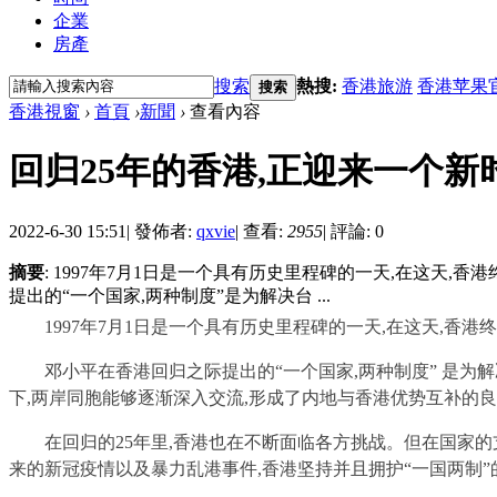
企業
房產
搜索
熱搜:
香港旅游
香港苹果
搜索
香港視窗
›
首頁
›
新聞
›
查看內容
回归25年的香港,正迎来一个新
2022-6-30 15:51
|
發佈者:
qxvie
|
查看:
2955
|
評論: 0
摘要
: 1997年7月1日是一个具有历史里程碑的一天,在这天
提出的“一个国家,两种制度”是为解决台 ...
1997年7月1日
是一个具有历史里程碑的一天,在这天,香港
邓小平在香港回归之际提出的“一个国家,两种制度”
是为解
下,两岸同胞能够逐渐深入交流,形成了内地与香港优势互补的
在回归的2
5
年里,香港也在不断面临各方挑战。但在国家的
来的新冠疫情以及暴力乱港事件,香港坚持并且拥护“一国两制”